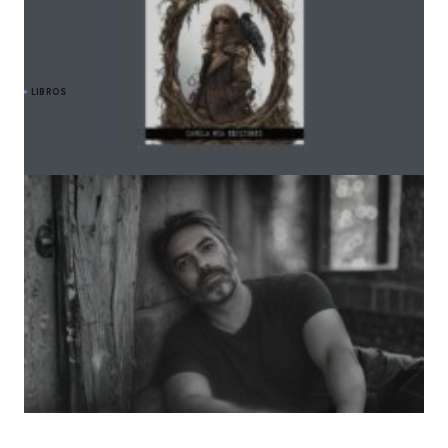
LIBROS
Alejandra Arévalo y «El espejo en los ojos del
cuervo»: travesía hacia lo esencial y lo
inevitable
mayo 8, 2026
Amador Prieto Miguel: «La resistencia que me
interesa no es épica ni ruidosa»
marzo 5, 2026