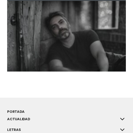
Amador Prieto Miguel: «La resistencia que me
interesa no es épica ni ruidosa»
marzo 5, 2026
PORTADA
ACTUALIDAD
LETRAS