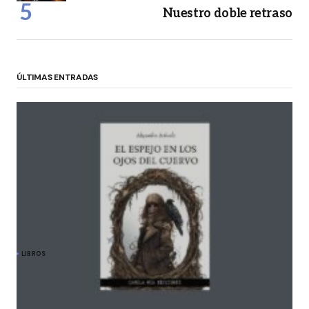
Nuestro doble retraso
ÚLTIMAS ENTRADAS
LIBROS
Alejandra Arévalo y «El espejo en los ojos del
cuervo»: travesía hacia lo esencial y lo
inevitable
mayo 8, 2026