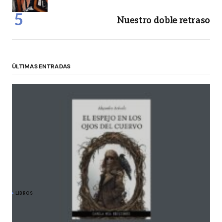
Nuestro doble retraso
ÚLTIMAS ENTRADAS
LIBROS
Alejandra Arévalo y «El espejo en los ojos del
cuervo»: travesía hacia lo esencial y lo