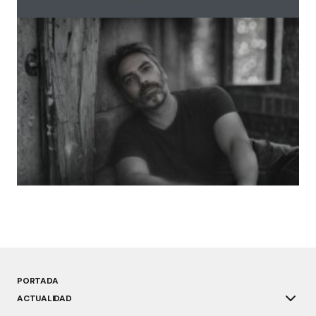
inevitable
mayo 8, 2026
Amador Prieto Miguel: «La resistencia que me
interesa no es épica ni ruidosa»
marzo 5, 2026
PORTADA
ACTUALIDAD