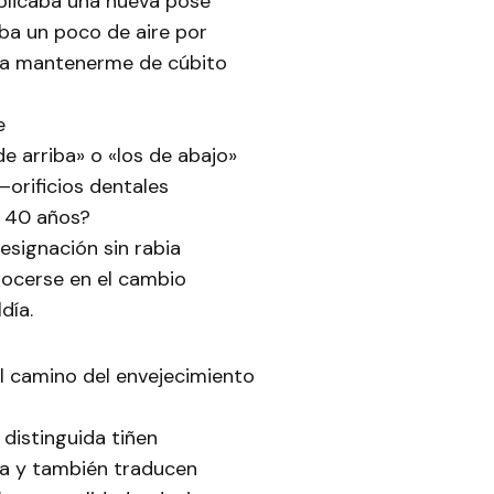
plicaba una nueva pose
ba un poco de aire por
ara mantenerme de cúbito
e
de arriba» o «los de abajo»
orificios dentales
e 40 años?
esignación sin rabia
nocerse en el cambio
día.
el camino del envejecimiento
a distinguida tiñen
na y también traducen