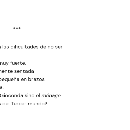
***
as dificultades de no ser
muy fuerte.
amente sentada
a pequeña en brazos
a.
 Gioconda sino el
ménage
s del Tercer mundo?