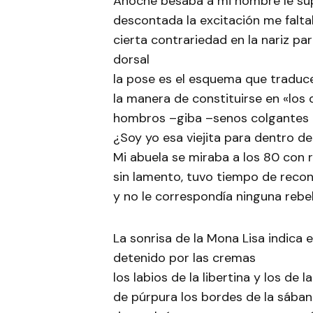
Anoche besaba a mi hombre le su
descontada la excitación me falta
cierta contrariedad en la nariz p
dorsal
la pose es el esquema que traduc
la manera de constituirse en «los 
hombros –giba –senos colgantes –
¿Soy yo esa viejita para dentro d
Mi abuela se miraba a los 80 con r
sin lamento, tuvo tiempo de reco
y no le correspondía ninguna rebel
La sonrisa de la Mona Lisa indica 
detenido por las cremas
los labios de la libertina y los de l
de púrpura los bordes de la sába