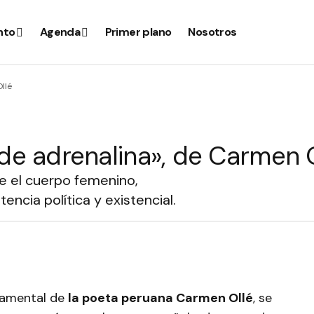
nto
Agenda
Primer plano
Nosotros
llé
e adrenalina», de Carmen 
e el cuerpo femenino,
encia política y existencial.
damental de
la poeta peruana Carmen Ollé
, se