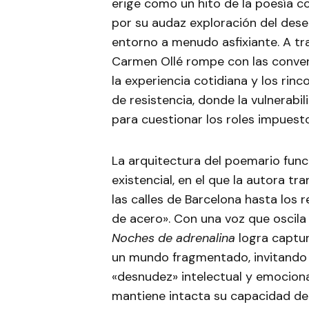
erige como un hito de la poesía 
por su audaz exploración del deseo
entorno a menudo asfixiante. A tr
Carmen Ollé rompe con las conven
la experiencia cotidiana y los rin
de resistencia, donde la vulnerab
para cuestionar los roles impuesto
La arquitectura del poemario func
existencial, en el que la autora tr
las calles de Barcelona hasta los
de acero». Con una voz que oscila e
Noches de adrenalina
logra captur
un mundo fragmentado, invitando a
«desnudez» intelectual y emociona
mantiene intacta su capacidad de i