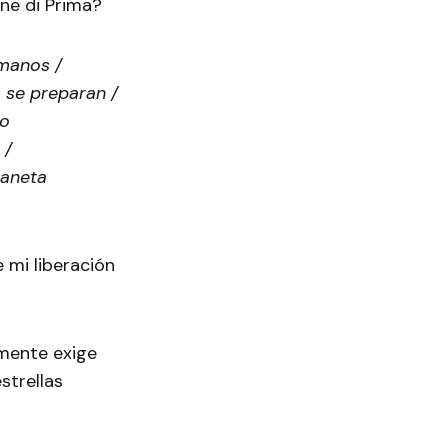
ane di Prima?
rmanos /
, se preparan /
no
 /
laneta
e mi liberación
mente exige
strellas