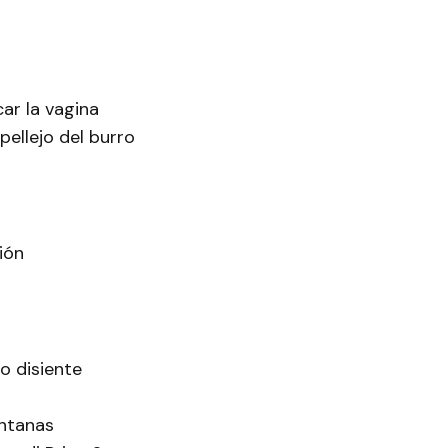
car la vagina
pellejo del burro
ión
 o disiente
entanas